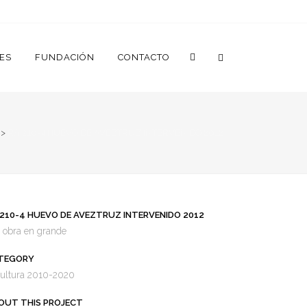
ES
FUNDACIÓN
CONTACTO
>
RA 210-4 HUEVO DE AVEZTRUZ INTERVENIDO 2012
 210-4 HUEVO DE AVEZTRUZ INTERVENIDO 2012
 obra en grande
TEGORY
ultura 2010-2020
OUT THIS PROJECT