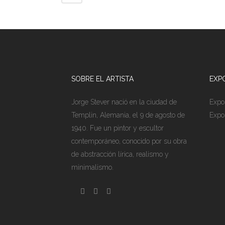
SOBRE EL ARTISTA
EXP
Jorge Stever nació en la ciudad de
Expo
Templin, Alemania, el 9 de agosto de
Expo
1940. Fue un pintor y escultor
contemporáneo, conocido por su obra
de abstracción lírica, realismo y
minimalismo.