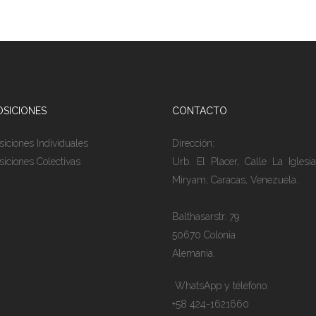
OSICIONES
CONTACTO
siciones Individuales
Dirección:
siciones Colectivas
Urb. El Placer, Calle La Iglesia
Miryam, Caracas, Venezuela.
Balthasarstr. 79
50670 Colonia
Alemania.
WhatsApp y télefono:
+58 424-1621660