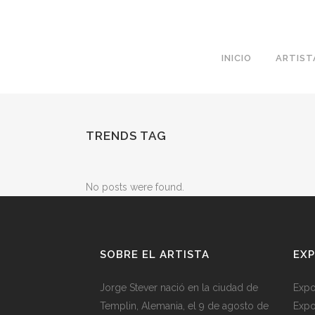
INICIO
ARTIST
TRENDS TAG
No posts were found.
SOBRE EL ARTISTA
EXP
Jorge Stever nació en la ciudad de
Expo
Templin, Alemania, el 9 de agosto de
Expo