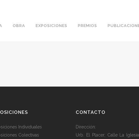
A
OBRA
EXPOSICIONES
PREMIOS
PUBLICACION
OSICIONES
CONTACTO
siciones Individuales
Dirección:
siciones Colectivas
Urb. El Placer, Calle La Iglesia