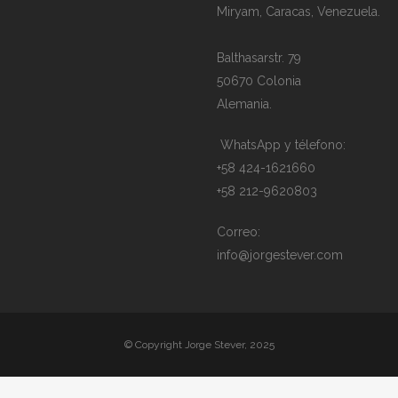
Miryam, Caracas, Venezuela.
Balthasarstr. 79
50670 Colonia
Alemania.
WhatsApp y télefono:
+58 424-1621660
+58 212-9620803
Correo:
info@jorgestever.com
© Copyright Jorge Stever, 2025