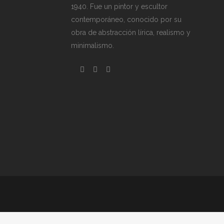
1940. Fue un pintor y escultor
contemporáneo, conocido por su
obra de abstracción lírica, realismo y
minimalismo.